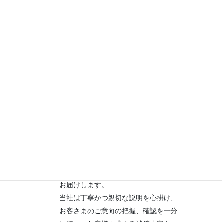
す。
1． お客様への安心
わたしたちはお客様にとっての最善を
考え、提案いたします。
お客様に余裕のある契約更新をしてい
ただくため、早期に更改提案をいたし
ます。
（原則２，５，６に対応）
２．納得の安心
わたしたちはお客様に納得ある安心を
お届けします。
当社は丁寧かつ親切な説明を心掛け、
お客さまのご意向の把握、確認を十分