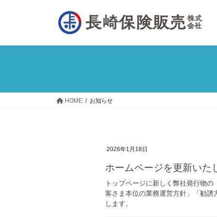
コ
ナ
ン
ビ
テ
ゲ
ン
ー
ツ
シ
へ
ョ
ス
ン
キ
に
ッ
移
HOME
お知らせ
プ
動
2026年1月18日
ホームページを更新いた
トップページに新しく弊社発行物の
客さま本位の業務運営方針」「勧誘
します。