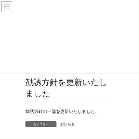
コ
ナ
ン
ビ
テ
ゲ
ン
ー
お知らせ
ツ
シ
へ
ョ
ス
ン
HOME
お知らせ
勧誘方針を更新いたしました
キ
に
ッ
移
プ
動
2021年11月1日
/ 最終更新日時 :
2022年5月17日
お知らせ
勧誘方針を更新いたし
ました
勧誘方針の一部を更新いたしました。
お知らせ
カテゴリー