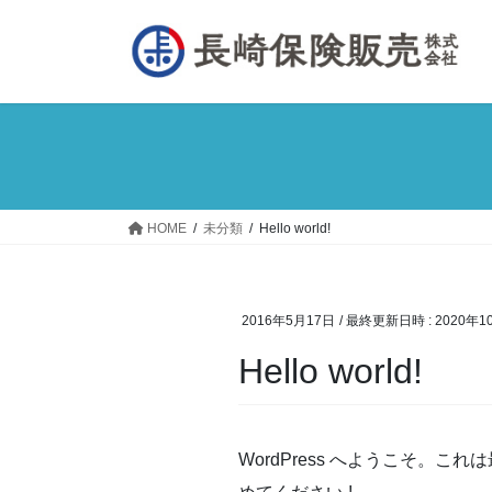
コ
ナ
ン
ビ
テ
ゲ
ン
ー
ツ
シ
へ
ョ
ス
ン
キ
に
ッ
移
HOME
未分類
Hello world!
プ
動
2016年5月17日
/ 最終更新日時 :
2020年1
Hello world!
WordPress へようこそ。