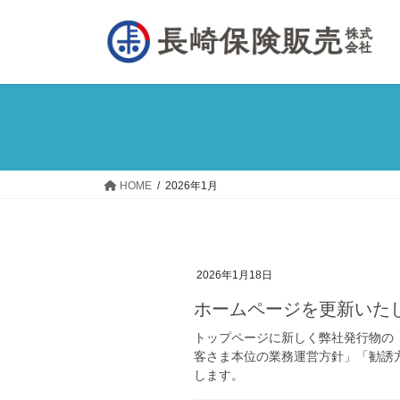
コ
ナ
ン
ビ
テ
ゲ
ン
ー
ツ
シ
へ
ョ
ス
ン
キ
に
ッ
移
HOME
2026年1月
プ
動
2026年1月18日
ホームページを更新いた
トップページに新しく弊社発行物の
客さま本位の業務運営方針」「勧誘
します。